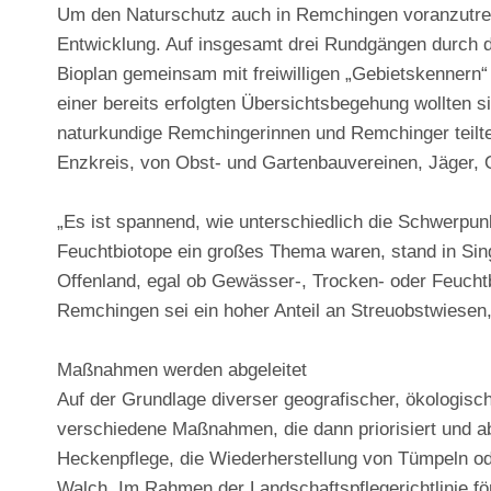
Um den Naturschutz auch in Remchingen voranzutreib
Entwicklung. Auf insgesamt drei Rundgängen durch d
Bioplan gemeinsam mit freiwilligen „Gebietskennern“
einer bereits erfolgten Übersichtsbegehung wollten
naturkundige Remchingerinnen und Remchinger teilt
Enzkreis, von Obst- und Gartenbauvereinen, Jäger,
„Es ist spannend, wie unterschiedlich die Schwerpun
Feuchtbiotope ein großes Thema waren, stand in Singe
Offenland, egal ob Gewässer-, Trocken- oder Feuchtb
Remchingen sei ein hoher Anteil an Streuobstwiesen
Maßnahmen werden abgeleitet
Auf der Grundlage diverser geografischer, ökologisc
verschiedene Maßnahmen, die dann priorisiert und 
Heckenpflege, die Wiederherstellung von Tümpeln ode
Walch. Im Rahmen der Landschaftspflegerichtlinie 