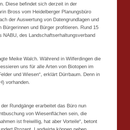
Diese befindet sich derzeit in der
hrin Bross vom Heidelberger Planungsbüro
. Nach der Auswertung von Datengrundlagen und
 Bürgerinnen und Bürger profitieren. Rund 15
des NABU, des Landschaftserhaltungsverband
ragte Meike Walch. Während in Wilferdingen die
essieren uns für alle Arten von Biotopen im
Felder und Wiesen“, erklärt Dürrbaum. Denn in
FH) vorhanden.
e der Rundgänge erarbeitet das Büro nun
ntbuschung von Wiesenflächen sein, die
n ist freiwillig, hat aber Vorteile“, betont
undert Prozent. Landwirte können neben