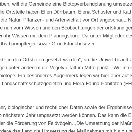
en, will die Gemeinde eine Biotopverbundplanung umsetzen. 
ie Ortsteile haben Ellen Dürrbaum, Elena Schuster und Kat
 die Natur, Pflanzen- und Artenvielfalt vor Ort angeschaut
 sie nun vom Wissen und den Beobachtungen der ortskundigen
en ihr Wissen mit dem Planungsbüro. Darunter Mitglieder 
 Obstbaumpfleger sowie Grundstückbesitzer.
kte in den Ortsteilen gesetzt werden“, so die Umweltbeauft
n unter anderem die Vogelvielfalt im Mittelpunkt. „Wir inter
iotope. Ein besonderes Augenmerk legen wir hier aber auf 
, Landschaftsschutzgebieten und Flora-Fauna-Habitaten (F
her, biologischer und rechtlicher Daten sowie der Ergebniss
ab nächstem Jahr umgesetzt werden können. Das kann die E
r die Förderung von Feldvögeln. „Die Umsetzung der Maßnahme
fördere das Land die Umsetzung der Maßnahmen mit bis zu h