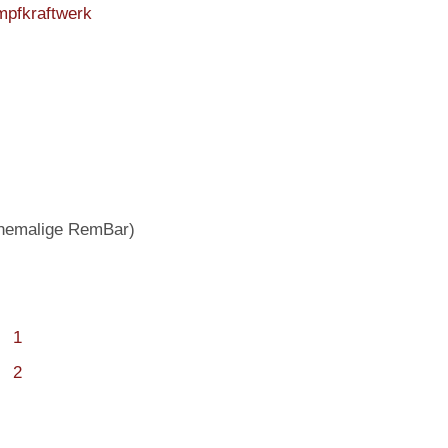
mpfkraftwerk
(ehemalige RemBar)
1
2