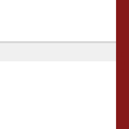




