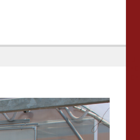




