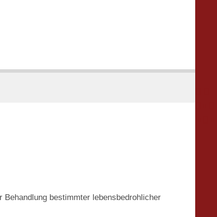





 zur Behandlung bestimmter lebensbedrohlicher