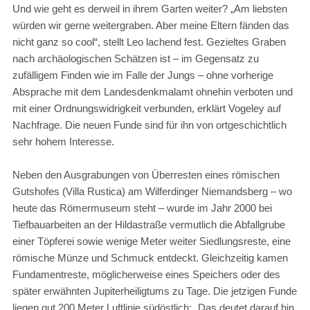
Und wie geht es derweil in ihrem Garten weiter? „Am liebsten
würden wir gerne weitergraben. Aber meine Eltern fänden das
nicht ganz so cool“, stellt Leo lachend fest. Gezieltes Graben
nach archäologischen Schätzen ist – im Gegensatz zu
zufälligem Finden wie im Falle der Jungs – ohne vorherige
Absprache mit dem Landesdenkmalamt ohnehin verboten und
mit einer Ordnungswidrigkeit verbunden, erklärt Vogeley auf
Nachfrage. Die neuen Funde sind für ihn von ortgeschichtlich
sehr hohem Interesse.
Neben den Ausgrabungen von Überresten eines römischen
Gutshofes (Villa Rustica) am Wilferdinger Niemandsberg – wo
heute das Römermuseum steht – wurde im Jahr 2000 bei
Tiefbauarbeiten an der Hildastraße vermutlich die Abfallgrube
einer Töpferei sowie wenige Meter weiter Siedlungsreste, eine
römische Münze und Schmuck entdeckt. Gleichzeitig kamen
Fundamentreste, möglicherweise eines Speichers oder des
später erwähnten Jupiterheiligtums zu Tage. Die jetzigen Funde
liegen gut 200 Meter Luftlinie südöstlich: „Das deutet darauf hin,