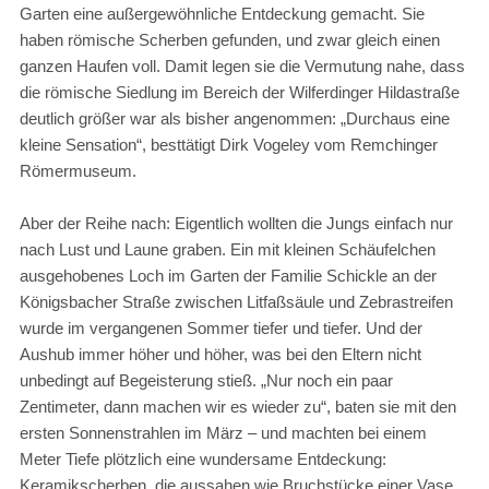
Garten eine außergewöhnliche Entdeckung gemacht. Sie
haben römische Scherben gefunden, und zwar gleich einen
ganzen Haufen voll. Damit legen sie die Vermutung nahe, dass
die römische Siedlung im Bereich der Wilferdinger Hildastraße
deutlich größer war als bisher angenommen: „Durchaus eine
kleine Sensation“, besttätigt Dirk Vogeley vom Remchinger
Römermuseum.
Aber der Reihe nach: Eigentlich wollten die Jungs einfach nur
nach Lust und Laune graben. Ein mit kleinen Schäufelchen
ausgehobenes Loch im Garten der Familie Schickle an der
Königsbacher Straße zwischen Litfaßsäule und Zebrastreifen
wurde im vergangenen Sommer tiefer und tiefer. Und der
Aushub immer höher und höher, was bei den Eltern nicht
unbedingt auf Begeisterung stieß. „Nur noch ein paar
Zentimeter, dann machen wir es wieder zu“, baten sie mit den
ersten Sonnenstrahlen im März – und machten bei einem
Meter Tiefe plötzlich eine wundersame Entdeckung:
Keramikscherben, die aussahen wie Bruchstücke einer Vase.