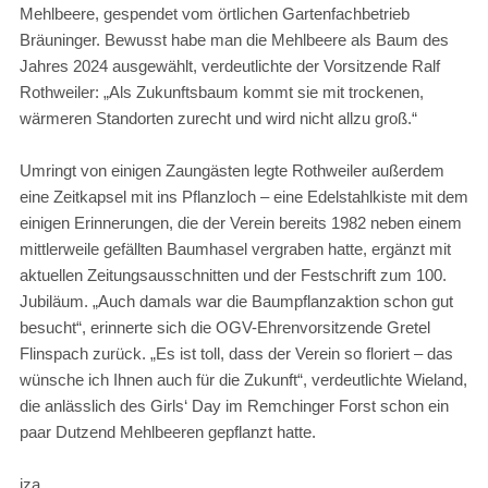
Mehlbeere, gespendet vom örtlichen Gartenfachbetrieb
Bräuninger. Bewusst habe man die Mehlbeere als Baum des
Jahres 2024 ausgewählt, verdeutlichte der Vorsitzende Ralf
Rothweiler: „Als Zukunftsbaum kommt sie mit trockenen,
wärmeren Standorten zurecht und wird nicht allzu groß.“
Umringt von einigen Zaungästen legte Rothweiler außerdem
eine Zeitkapsel mit ins Pflanzloch – eine Edelstahlkiste mit dem
einigen Erinnerungen, die der Verein bereits 1982 neben einem
mittlerweile gefällten Baumhasel vergraben hatte, ergänzt mit
aktuellen Zeitungsausschnitten und der Festschrift zum 100.
Jubiläum. „Auch damals war die Baumpflanzaktion schon gut
besucht“, erinnerte sich die OGV-Ehrenvorsitzende Gretel
Flinspach zurück. „Es ist toll, dass der Verein so floriert – das
wünsche ich Ihnen auch für die Zukunft“, verdeutlichte Wieland,
die anlässlich des Girls‘ Day im Remchinger Forst schon ein
paar Dutzend Mehlbeeren gepflanzt hatte.
jza