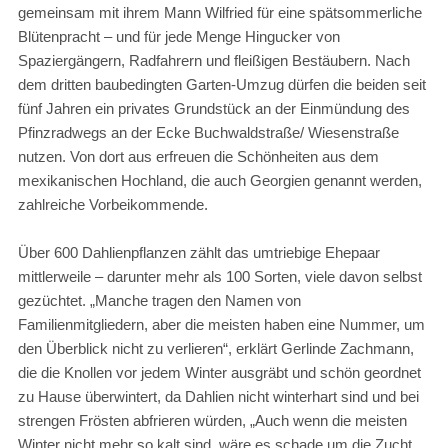
gemeinsam mit ihrem Mann Wilfried für eine spätsommerliche
Blütenpracht – und für jede Menge Hingucker von
Spaziergängern, Radfahrern und fleißigen Bestäubern. Nach
dem dritten baubedingten Garten-Umzug dürfen die beiden seit
fünf Jahren ein privates Grundstück an der Einmündung des
Pfinzradwegs an der Ecke Buchwaldstraße/ Wiesenstraße
nutzen. Von dort aus erfreuen die Schönheiten aus dem
mexikanischen Hochland, die auch Georgien genannt werden,
zahlreiche Vorbeikommende.
Über 600 Dahlienpflanzen zählt das umtriebige Ehepaar
mittlerweile – darunter mehr als 100 Sorten, viele davon selbst
gezüchtet. „Manche tragen den Namen von
Familienmitgliedern, aber die meisten haben eine Nummer, um
den Überblick nicht zu verlieren“, erklärt Gerlinde Zachmann,
die die Knollen vor jedem Winter ausgräbt und schön geordnet
zu Hause überwintert, da Dahlien nicht winterhart sind und bei
strengen Frösten abfrieren würden, „Auch wenn die meisten
Winter nicht mehr so kalt sind, wäre es schade um die Zucht,