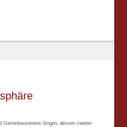





osphäre
d Gartenbauvereins Singen, dessen zweiter