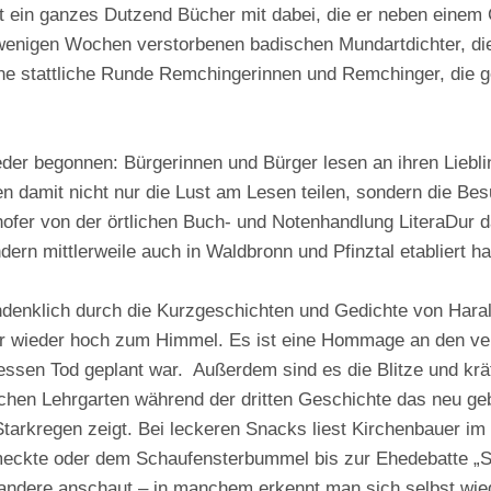
st ein ganzes Dutzend Bücher mit dabei, die er neben einem
enigen Wochen verstorbenen badischen Mundartdichter, die
eine stattliche Runde Remchingerinnen und Remchinger, die
ieder begonnen: Bürgerinnen und Bürger lesen an ihren Liebl
en damit nicht nur die Lust am Lesen teilen, sondern die Bes
eihofer von der örtlichen Buch- und Notenhandlung LiteraDur
rn mittlerweile auch in Waldbronn und Pfinztal etabliert ha
hdenklich durch die Kurzgeschichten und Gedichte von Harald
er wieder hoch zum Himmel. Es ist eine Hommage an den ver
ssen Tod geplant war. Außerdem sind es die Blitze und kräf
en Lehrgarten während der dritten Geschichte das neu geb
Starkregen zeigt. Bei leckeren Snacks liest Kirchenbauer im
ckte oder dem Schaufensterbummel bis zur Ehedebatte „Sch
 andere anschaut – in manchem erkennt man sich selbst wi