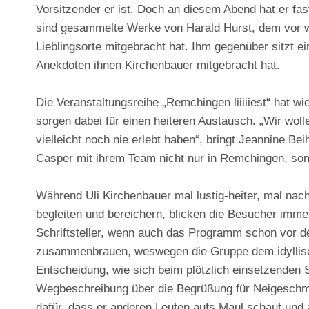
Vorsitzender er ist. Doch an diesem Abend hat er fa
sind gesammelte Werke von Harald Hurst, dem vor w
Lieblingsorte mitgebracht hat. Ihm gegenüber sitzt 
Anekdoten ihnen Kirchenbauer mitgebracht hat.
Die Veranstaltungsreihe „Remchingen liiiiiest“ hat w
sorgen dabei für einen heiteren Austausch. „Wir woll
vielleicht noch nie erlebt haben“, bringt Jeannine B
Casper mit ihrem Team nicht nur in Remchingen, sonde
Während Uli Kirchenbauer mal lustig-heiter, mal nac
begleiten und bereichern, blicken die Besucher imm
Schriftsteller, wenn auch das Programm schon vor de
zusammenbrauen, weswegen die Gruppe dem idyllisch
Entscheidung, wie sich beim plötzlich einsetzenden 
Wegbeschreibung über die Begrüßung für Neigeschme
dafür, dass er anderen Leuten aufs Maul schaut und