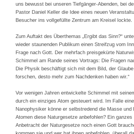
uns bewusst bei unseren Tiefgänger-Abenden, bei den
Pastor Daniel Keller die Idee eines neuen Veransta
Besucher ins vollgefüllte Zentrum am Kreisel lockte.
Zum Auftakt des Überthemas „Ergibt das Sinn?“ unte
wieder staunenden Publikum einen Streifzug vom Inne
Frage nach Gott. Der mehrfach preisgekürte Naturwis
Schimmel am Rande seines Vortrags: Die Fragen nac
Die Physik beschäftigt sich mit dem Bild, der Glaube
forschen, desto mehr zum Nachdenken haben wir.“
Vor wenigen Jahren entwickelte Schimmel mit seinem 
durch ein einziges Atom gesteuert wird. Im Falle ein
Nanophysiker könne er selbstredend die Masse und E
Atomen diese Naturgesetze anbefohlen? Ein ganzes 
Anbetracht der Naturgesetze noch einen Gott brauch
kommen sie und wer hat ihnen anbefohlen, überall d