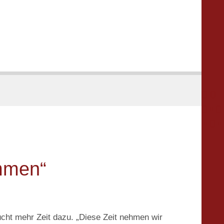





mmen“
cht mehr Zeit dazu. „Diese Zeit nehmen wir