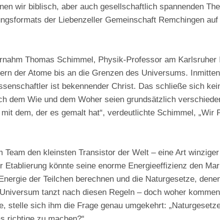
en wir biblisch, aber auch gesellschaftlich spannenden The
ltungsformats der Liebenzeller Gemeinschaft Remchingen au
rnahm Thomas Schimmel, Physik-Professor am Karlsruher In
rn der Atome bis an die Grenzen des Universums. Inmitten 
senschaftler ist bekennender Christ. Das schließe sich kei
h dem Wie und dem Woher seien grundsätzlich verschieden. 
 mit dem, der es gemalt hat“, verdeutlichte Schimmel, „Wir 
Team den kleinsten Transistor der Welt – eine Art winziger 
er Etablierung könnte seine enorme Energieeffizienz den Mar
nergie der Teilchen berechnen und die Naturgesetze, denen 
Universum tanzt nach diesen Regeln – doch woher kommen s
e, stelle sich ihm die Frage genau umgekehrt: „Naturgesetz
as richtige zu machen?“