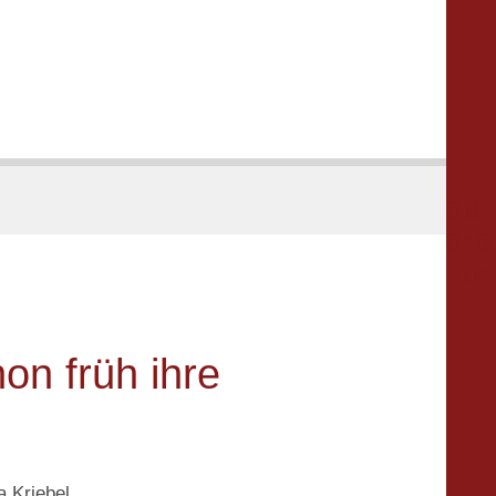





on früh ihre
 Kriebel