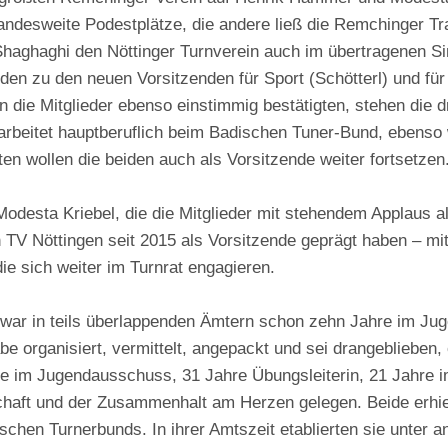
landesweite Podestplätze, die andere ließ die Remchinger Tr
 Shaghaghi den Nöttinger Turnverein auch im übertragenen S
iden zu den neuen Vorsitzenden für Sport (Schötterl) und f
n die Mitglieder ebenso einstimmig bestätigten, stehen die d
rbeitet hauptberuflich beim Badischen Tuner-Bund, ebenso w
ten wollen die beiden auch als Vorsitzende weiter fortsetzen
desta Kriebel, die die Mitglieder mit stehendem Applaus a
V Nöttingen seit 2015 als Vorsitzende geprägt haben – mit 
die sich weiter im Turnrat engagieren.
war in teils überlappenden Ämtern schon zehn Jahre im Ju
be organisiert, vermittelt, angepackt und sei drangeblieben
hre im Jugendausschuss, 31 Jahre Übungsleiterin, 21 Jahre 
chaft und der Zusammenhalt am Herzen gelegen. Beide erhie
chen Turnerbunds. In ihrer Amtszeit etablierten sie unter a