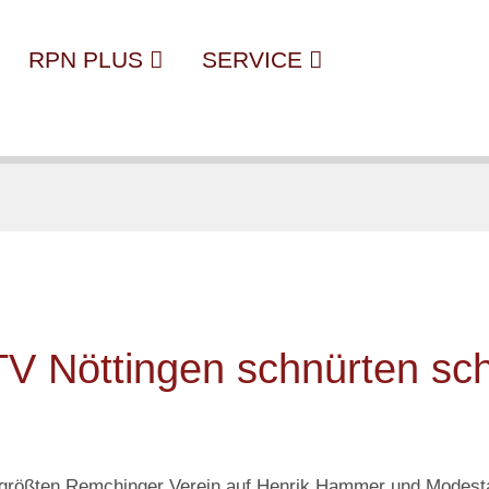
RPN PLUS
SERVICE
V Nöttingen schnürten sch
m größten Remchinger Verein auf Henrik Hammer und Modesta