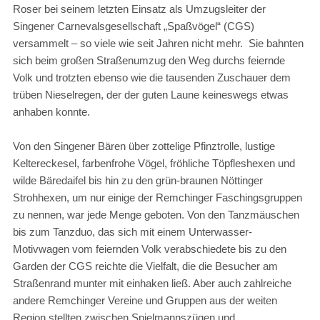
Roser bei seinem letzten Einsatz als Umzugsleiter der
Singener Carnevalsgesellschaft „Spaßvögel“ (CGS)
versammelt – so viele wie seit Jahren nicht mehr. Sie bahnten
sich beim großen Straßenumzug den Weg durchs feiernde
Volk und trotzten ebenso wie die tausenden Zuschauer dem
trüben Nieselregen, der der guten Laune keineswegs etwas
anhaben konnte.
Von den Singener Bären über zottelige Pfinztrolle, lustige
Keltereckesel, farbenfrohe Vögel, fröhliche Töpfleshexen und
wilde Bäredaifel bis hin zu den grün-braunen Nöttinger
Strohhexen, um nur einige der Remchinger Faschingsgruppen
zu nennen, war jede Menge geboten. Von den Tanzmäuschen
bis zum Tanzduo, das sich mit einem Unterwasser-
Motivwagen vom feiernden Volk verabschiedete bis zu den
Garden der CGS reichte die Vielfalt, die die Besucher am
Straßenrand munter mit einhaken ließ. Aber auch zahlreiche
andere Remchinger Vereine und Gruppen aus der weiten
Region stellten zwischen Spielmannszügen und