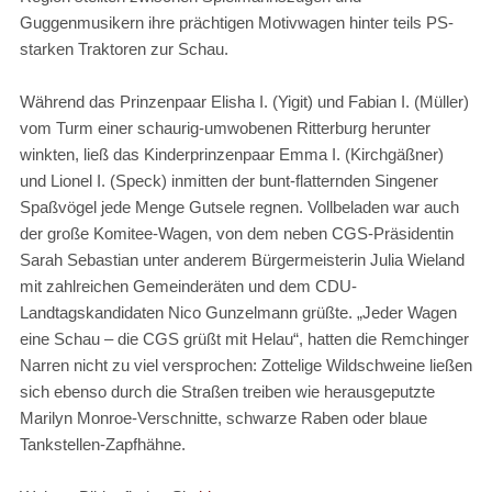
Guggenmusikern ihre prächtigen Motivwagen hinter teils PS-
starken Traktoren zur Schau.
Während das Prinzenpaar Elisha I. (Yigit) und Fabian I. (Müller)
vom Turm einer schaurig-umwobenen Ritterburg herunter
winkten, ließ das Kinderprinzenpaar Emma I. (Kirchgäßner)
und Lionel I. (Speck) inmitten der bunt-flatternden Singener
Spaßvögel jede Menge Gutsele regnen. Vollbeladen war auch
der große Komitee-Wagen, von dem neben CGS-Präsidentin
Sarah Sebastian unter anderem Bürgermeisterin Julia Wieland
mit zahlreichen Gemeinderäten und dem CDU-
Landtagskandidaten Nico Gunzelmann grüßte. „Jeder Wagen
eine Schau – die CGS grüßt mit Helau“, hatten die Remchinger
Narren nicht zu viel versprochen: Zottelige Wildschweine ließen
sich ebenso durch die Straßen treiben wie herausgeputzte
Marilyn Monroe-Verschnitte, schwarze Raben oder blaue
Tankstellen-Zapfhähne.