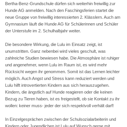
Bertha-Benz-Grundschule dürfen sich weiterhin freiwillig zur
Hunde AG anmelden. Nach den Faschingsferien startet die
neue Gruppe von freiwillig interessierten 2. Klässlern. Auch am
Gymnasium läuft die Hunde AG für Schülerinnen und Schüler
der Unterstufe im 2. Schulhalbjahr weiter.
Die besondere Wirkung, die Lulu im Einsatz zeigt, ist
unumstritten. Ganz nebenbei wird vieles geschult, was
zahlreiche Studien bewiesen habe. Die Atmosphäre ist ruhiger
und angenehmer, wenn Lulu im Raum ist, es wird mehr
Rücksicht wegen ihr genommen. Somit ist das Lernen leichter
möglich. Auch Angst und Stress kann reduziert werden und
Lulu hilft introvertierten Kindern aus sich herauszugehen.
Kindern, die ängstlich auf Hunde reagieren oder die keinen
Bezug zu Tieren haben, ist es freigestellt, ob sie Kontakt zu ihr
wollen: keiner muss- jeder der sich respektvoll verhält darf!
In Einzelgesprächen zwischen der Schulsozialarbeiterin und
Kindern oder Jugendlichen ist Lulu auf Wunsch gerne mit