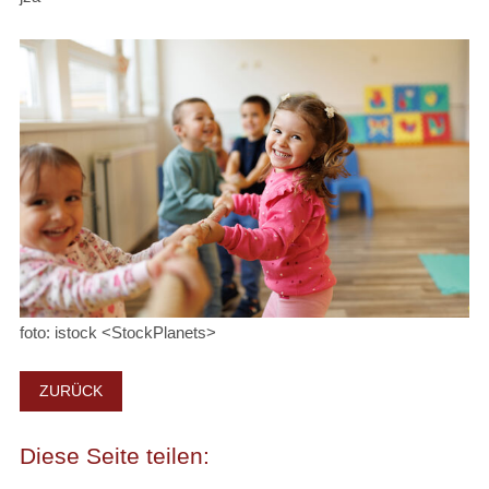
foto: istock <StockPlanets>
ZURÜCK