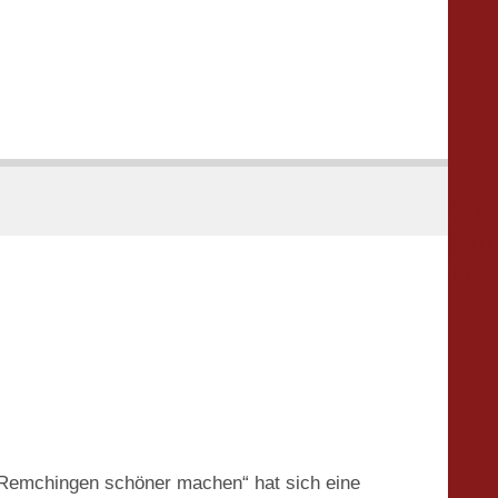





 „Remchingen schöner machen“ hat sich eine