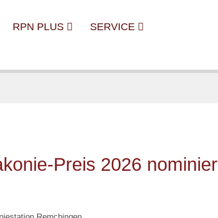
RPN PLUS
SERVICE
akonie-Preis 2026 nominier
oniestation Remchingen.