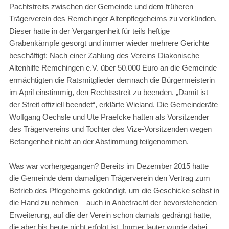
Pachtstreits zwischen der Gemeinde und dem früheren
Trägerverein des Remchinger Altenpflegeheims zu verkünden.
Dieser hatte in der Vergangenheit für teils heftige
Grabenkämpfe gesorgt und immer wieder mehrere Gerichte
beschäftigt: Nach einer Zahlung des Vereins Diakonische
Altenhilfe Remchingen e.V. über 50.000 Euro an die Gemeinde
ermächtigten die Ratsmitglieder demnach die Bürgermeisterin
im April einstimmig, den Rechtsstreit zu beenden. „Damit ist
der Streit offiziell beendet“, erklärte Wieland. Die Gemeinderäte
Wolfgang Oechsle und Ute Praefcke hatten als Vorsitzender
des Trägervereins und Tochter des Vize-Vorsitzenden wegen
Befangenheit nicht an der Abstimmung teilgenommen.
Was war vorhergegangen? Bereits im Dezember 2015 hatte
die Gemeinde dem damaligen Trägerverein den Vertrag zum
Betrieb des Pflegeheims gekündigt, um die Geschicke selbst in
die Hand zu nehmen – auch in Anbetracht der bevorstehenden
Erweiterung, auf die der Verein schon damals gedrängt hatte,
die aber bis heute nicht erfolgt ist. Immer lauter wurde dabei