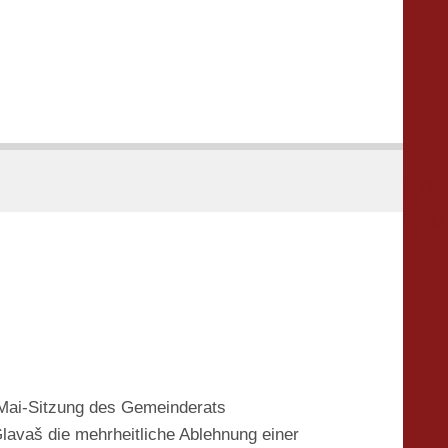





 Mai-Sitzung des Gemeinderats
avaš die mehrheitliche Ablehnung einer